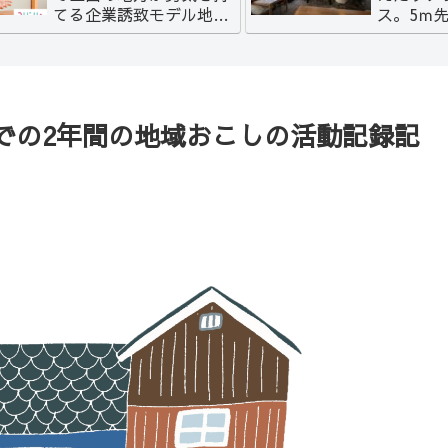
てる企業誘致モデル地区
ス。5ｍ
を作る。
ャンビュ
グ。
での2年間の地域おこしの活動記録記