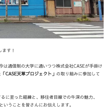
します！
今は通信制の大学に通いつつ株式会社CASEが手掛け
た
「CASE天草プロジェクト」
の取り組みに参加して
するに至った経緯と、移住者目線での牛深の魅力、
かということを皆さんにお伝えします。