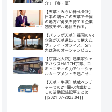
介！［春・夏］
【天草・みらい株式会社】
日本の端っこの天草で全国
の地方が勇気を持てる企業
誘致モデル地区を作る。
【パララボ天草】福岡のVR
企業が天草進出して構えた
サテライトオフィス。5ｍ
先は海のオーシャンビュー
コワーキング。
【京都北大路】起業家シェ
アハウスHATCH京都、コ
ミュニティの力でソーシャ
ルムーブメントを起こせ！
[[5/9-5/15]]
【天草・牛深】地域ベンチ
ャーでの2年間の地域おこ
しの活動記録記事まとめ
[[2021.07‐2023.04]]