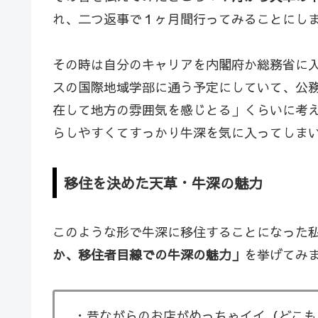
れ、二つ返事で１ヶ月間行ってみることにし
その時は自分のキャリアを内閣府か総務省に
スの国際地域学部に通う予定にしていて、公
在して地方の雰囲気を感じとる」くらいに考
らしやすくてすっかり牛深を気に入ってしま
移住を決めた天草・牛深の魅力
このような形で牛深に移住することになった私
か、移住者目線での牛深の魅力」
を挙げてみ
・昔ながらのお店がめっちゃイイ（どこも