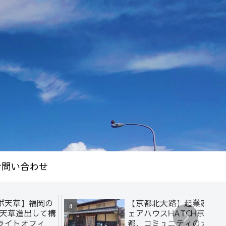
お問い合わせ
ボ天草】福岡の
【京都北大路】起業家シ
が天草進出して構
ェアハウスHATCH京
ライトオフィ
都、コミュニティの力で