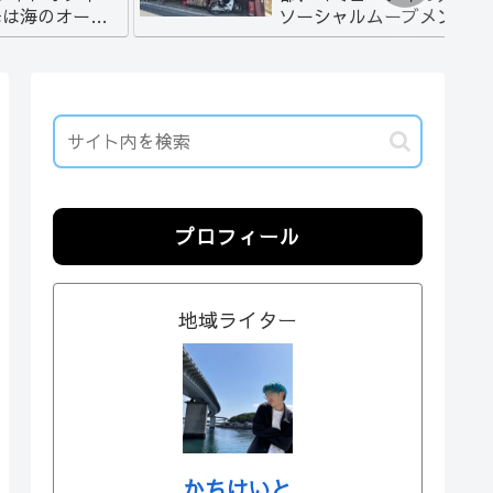
先は海のオーシ
ソーシャルムーブメント
ーコワーキン
を起こせ！[[5/9-5/15]]
プロフィール
地域ライター
かちけいと