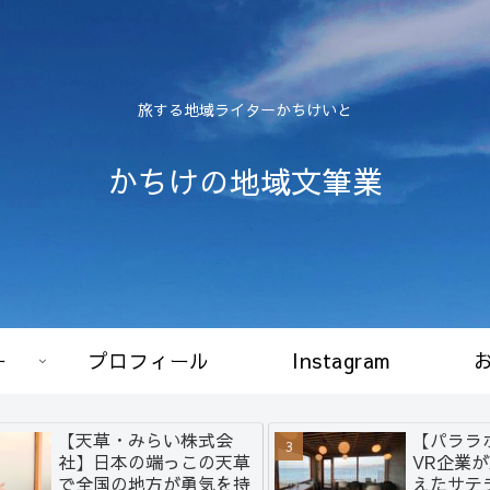
旅する地域ライターかちけいと
かちけの地域文筆業
ー
プロフィール
Instagram
【天草・みらい株式会
【パララ
社】日本の端っこの天草
VR企業
で全国の地方が勇気を持
えたサテ